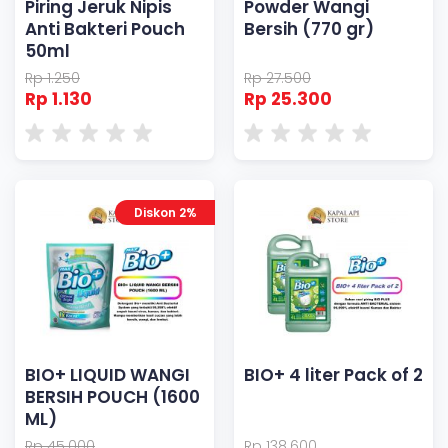
Piring Jeruk Nipis
Powder Wangi
Anti Bakteri Pouch
Bersih (770 gr)
50ml
Rp 1.250
Rp 27.500
Rp 1.130
Rp 25.300
Diskon 2%
BIO+ LIQUID WANGI
BIO+ 4 liter Pack of 2
BERSIH POUCH (1600
ML)
Rp 45.000
Rp 138.600