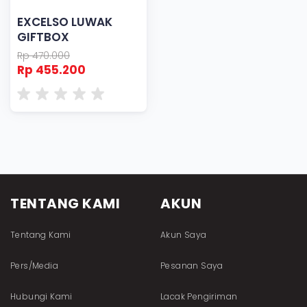
EXCELSO LUWAK
GIFTBOX
Rp 470.000
Rp 455.200
TENTANG KAMI
AKUN
Tentang Kami
Akun Saya
Pers/Media
Pesanan Saya
Hubungi Kami
Lacak Pengiriman