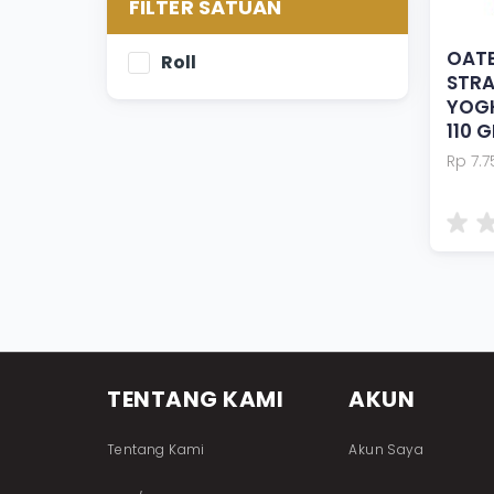
FILTER SATUAN
OATB
Roll
STR
YOGH
110 
Rp 7.7
TENTANG KAMI
AKUN
Tentang Kami
Akun Saya