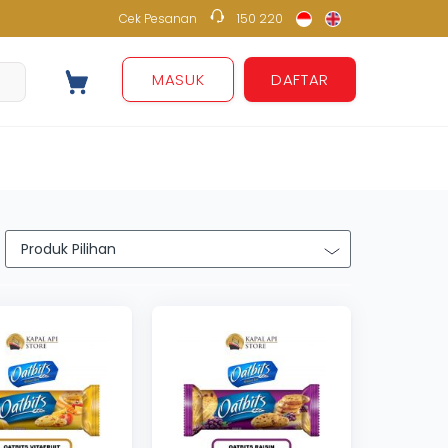
Cek Pesanan
150 220
150 220
MASUK
DAFTAR