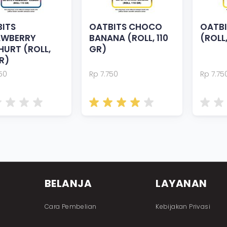
ITS
OATBITS CHOCO
OATBI
AWBERRY
BANANA (ROLL, 110
(ROLL,
URT (ROLL,
GR)
GR)
50
Rp 7.750
Rp 7.75
BELANJA
LAYANAN
Cara Pembelian
Kebijakan Privasi