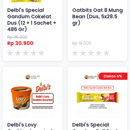
Delbi's Special
Oatbits Oat 8 Mung
Gandum Cokelat
Bean (Dus, 5x28.5
Dus (12 + 1 Sachet +
gr)
486 Gr)
Rp 35.000
Rp 30.900
Rp 19.000
Diskon 6%
Delbi's Lovy
Delbi's Special