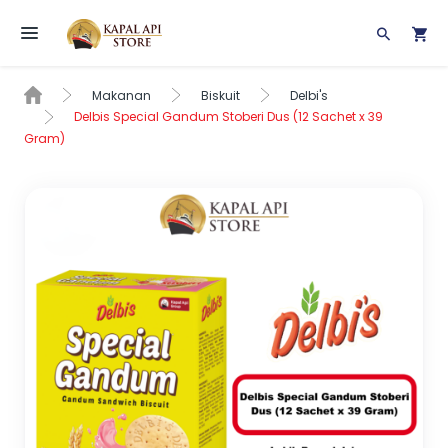
Toggle navigation
Makanan
Biskuit
Delbi's
Delbis Special Gandum Stoberi Dus (12 Sachet x 39
Gram)