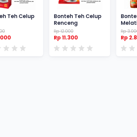
eh Teh Celup
Bonteh Teh Celup
Bonte
Renceng
Melat
000
Rp 12.000
Rp 3.00
.000
Rp 11.300
Rp 2.