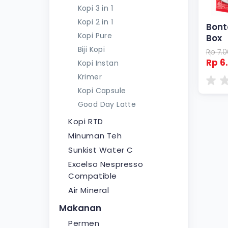
Kopi 3 in 1
Kopi 2 in 1
Bont
Kopi Pure
Box
Biji Kopi
Rp 7.
Rp 6
Kopi Instan
Krimer
Kopi Capsule
Good Day Latte
Kopi RTD
Minuman Teh
Sunkist Water C
Excelso Nespresso
Compatible
Air Mineral
Makanan
Permen