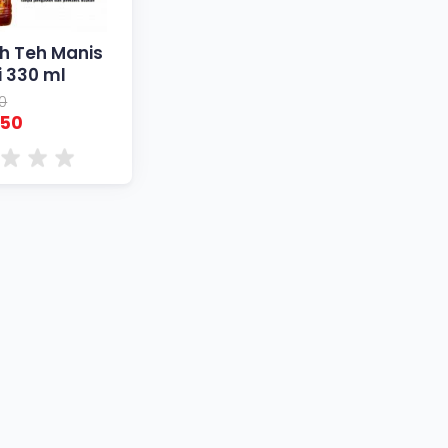
h Teh Manis
i 330 ml
0
850