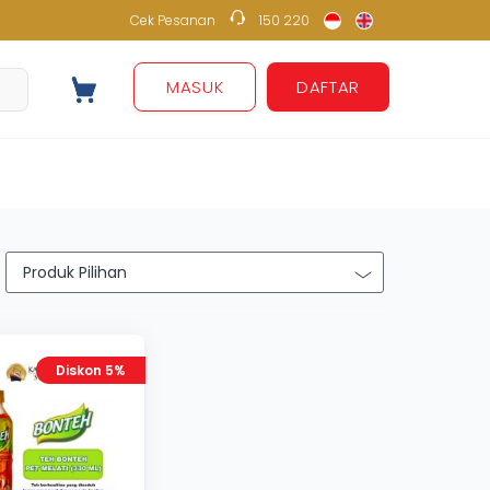
Cek Pesanan
150 220
150 220
MASUK
DAFTAR
Diskon 5%